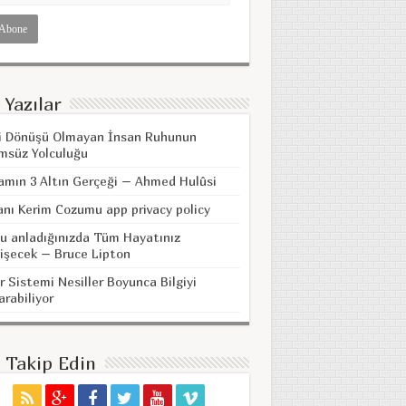
 Yazılar
i Dönüşü Olmayan İnsan Ruhunun
msüz Yolculuğu
amın 3 Altın Gerçeği – Ahmed Hulûsi
anı Kerim Cozumu app privacy policy
u anladığınızda Tüm Hayatınız
işecek – Bruce Lipton
r Sistemi Nesiller Boyunca Bilgiyi
arabiliyor
i Takip Edin