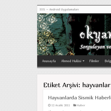
IOS – Android Uygulamaları
Anasayfa
Ahmed Hulûsi
Filmler
Belg
Etiket Arşivi:
hayvanlar
Hayvanlarda Sismik Haber
12 Aralık 2011
Haber