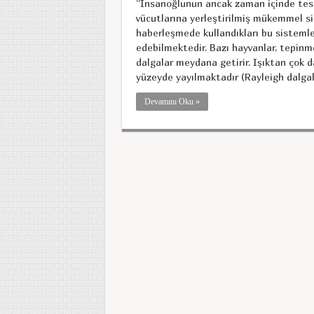
“İnsanoğlunun ancak zaman içinde tespit
vücutlarına yerleştirilmiş mükemmel si
haberleşmede kullandıkları bu sistemler
edebilmektedir. Bazı hayvanlar, tepinm
dalgalar meydana getirir. Işıktan çok d
yüzeyde yayılmaktadır (Rayleigh dalgala
Devamını Oku »