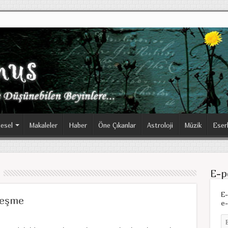
esel
Makaleler
Haber
Öne Çıkanlar
Astroloji
Müzik
Eser
E-p
E-
leşme
e-