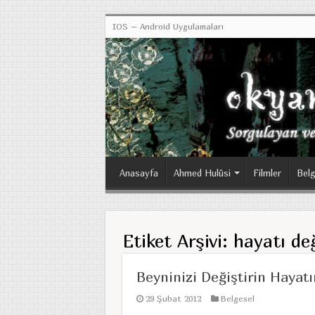
IOS – Android Uygulamaları
Anasayfa
Ahmed Hulûsi
Filmler
Belg
Etiket Arşivi:
hayatı de
Beyninizi Değiştirin Hayatı
29 Şubat 2012
Belgesel