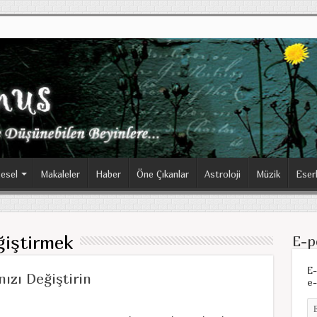
esel
Makaleler
Haber
Öne Çıkanlar
Astroloji
Müzik
Eser
ğiştirmek
E-p
E-
nızı Değiştirin
e-