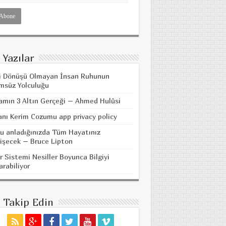
 Yazılar
i Dönüşü Olmayan İnsan Ruhunun
msüz Yolculuğu
amın 3 Altın Gerçeği – Ahmed Hulûsi
anı Kerim Cozumu app privacy policy
u anladığınızda Tüm Hayatınız
işecek – Bruce Lipton
r Sistemi Nesiller Boyunca Bilgiyi
arabiliyor
i Takip Edin