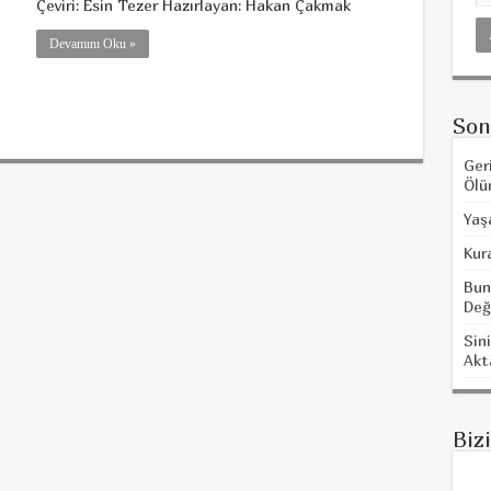
Çeviri: Esin Tezer Hazırlayan: Hakan Çakmak
Devamını Oku »
Son
Ger
Ölü
Yaş
Kur
Bun
Değ
Sini
Akt
Biz