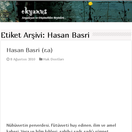
Etiket Arşivi:
Hasan Basri
Hasan Basri (r.a)
8 Ağustos 2010
Hak Dostları
Nübüvvetin perverdesi, Fütüvveti huy edinen, ilim ve amel
kabesi, Vera ve hilm kıblesi, sahib-i sadr, sadr’ı sünnet