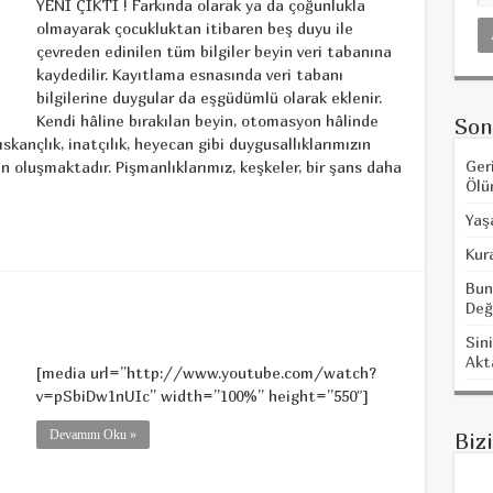
YENİ ÇIKTI ! Farkında olarak ya da çoğunlukla
olmayarak çocukluktan itibaren beş duyu ile
çevreden edinilen tüm bilgiler beyin veri tabanına
kaydedilir. Kayıtlama esnasında veri tabanı
bilgilerine duygular da eşgüdümlü olarak eklenir.
Kendi hâline bırakılan beyin, otomasyon hâlinde
Son
ıskançlık, inatçılık, heyecan gibi duygusallıklarımızın
Ger
 oluşmaktadır. Pişmanlıklarımız, keşkeler, bir şans daha
Ölü
Yaş
Kur
Bun
Değ
Sini
Akt
[media url=”http://www.youtube.com/watch?
v=pSbiDw1nUIc” width=”100%” height=”550″]
Devamını Oku »
Biz