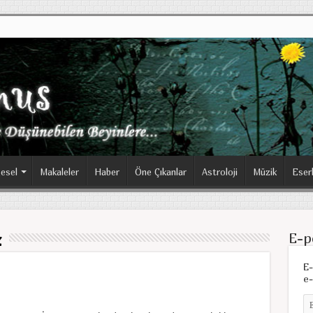
esel
Makaleler
Haber
Öne Çıkanlar
Astroloji
Müzik
Eser
z
E-p
E-
e-