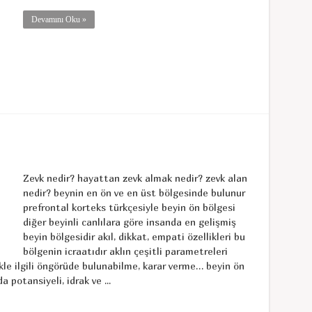
Devamını Oku »
Zevk nedir? hayattan zevk almak nedir? zevk alan
nedir? beynin en ön ve en üst bölgesinde bulunur
prefrontal korteks türkçesiyle beyin ön bölgesi
diğer beyinli canlılara göre insanda en gelişmiş
beyin bölgesidir akıl, dikkat, empati özellikleri bu
bölgenin icraatıdır aklın çeşitli parametreleri
kle ilgili öngörüde bulunabilme, karar verme… beyin ön
potansiyeli, idrak ve ...