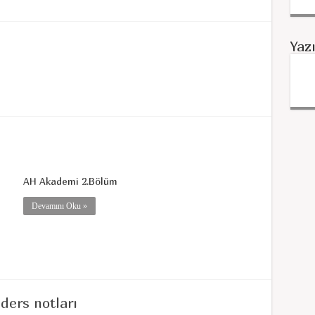
Yaz
AH Akademi 2.Bölüm
Devamını Oku »
ders notları