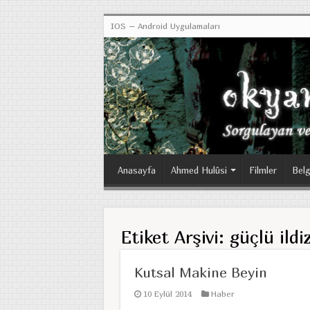
IOS – Android Uygulamaları
Anasayfa
Ahmed Hulûsi
Filmler
Belg
Etiket Arşivi:
güçlü ildi
Kutsal Makine Beyin
10 Eylül 2014
Haber