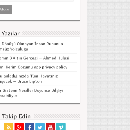
 Yazılar
i Dönüşü Olmayan İnsan Ruhunun
msüz Yolculuğu
amın 3 Altın Gerçeği – Ahmed Hulûsi
anı Kerim Cozumu app privacy policy
u anladığınızda Tüm Hayatınız
işecek – Bruce Lipton
r Sistemi Nesiller Boyunca Bilgiyi
arabiliyor
i Takip Edin