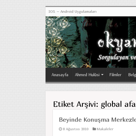
IOS – Android Uygulamaları
Anasayfa
Ahmed Hulûsi
Filmler
Belg
Etiket Arşivi:
global afa
Beyinde Konuşma Merkezle
8 Ağustos 2010
Makaleler