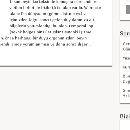
İnsan beyin korteksinde konuşma sürecinde rol
verilen birbiri ile irtibatlı iki alan vardır. Wernicke
alanı: Dış dünyadan (görme, işitme vs.) ve
içimizden (ağrı, sancı) gelen duyularımıza ait
bilgilerin yorumlandığı bu alan, temporal lop
(şakak bölgesinin) üst çıkıntısındaki işitme
Son
in, önce herhangi bir duyu organımızdan, beyin
Ger
 kendi içinde yorumlanması ve daha sonra diğer ...
Ölü
Yaş
Kur
Bun
Değ
Sini
Akt
Biz