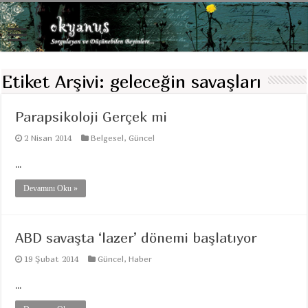
Etiket Arşivi:
geleceğin savaşları
Parapsikoloji Gerçek mi
2 Nisan 2014
Belgesel
,
Güncel
...
Devamını Oku »
ABD savaşta ‘lazer’ dönemi başlatıyor
19 Şubat 2014
Güncel
,
Haber
...