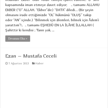
kapsamında iman etmeye davet ediyor; .. tamamı ALLAHU
EKBER (“O” ALLAH, “Ekber”dir.) “DATA” diledi… (Bir şeyin
olmasını irade ettiğimizde “OL” hükmünü “OLUŞ” takip
eder “AN” içinde.) “Bilinmek için âlemleri, bilmek için Âdem’i
yarattım”!.. .. tamamı EŞHEDÜ EN LA İLÂHE İLLALLAH (
Şahittir ki kendisi ; Tanrı yok, ...
Devamını Oku »
Ezan – Mustafa Ceceli
7 Ağustos 2013
Haber