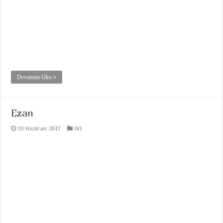
Devamını Oku »
Ezan
10 Haziran 2017
AH