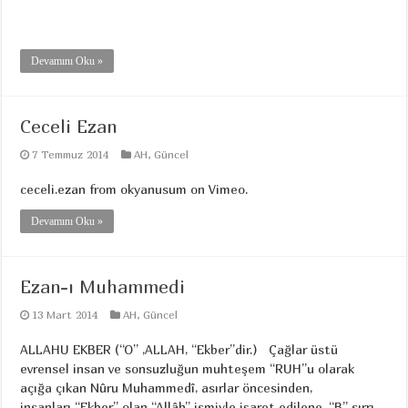
Devamını Oku »
Ceceli Ezan
7 Temmuz 2014
AH
,
Güncel
ceceli.ezan from okyanusum on Vimeo.
Devamını Oku »
Ezan-ı Muhammedi
13 Mart 2014
AH
,
Güncel
ALLAHU EKBER (“O” ,ALLAH, “Ekber”dir.) Çağlar üstü
evrensel insan ve sonsuzluğun muhteşem “RUH”u olarak
açığa çıkan Nûru Muhammedî, asırlar öncesinden,
insanları “Ekber” olan “Allâh” ismiyle işaret edilene, “B” sırrı