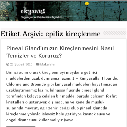
Etiket Arşivi:
epifiz kireçlenme
Pineal Gland’ımızın Kireçlenmesini Nasıl
Temizler ve Koruruz?
28 Şubat 2013
Makaleler
Birinci adım olarak kireçlenmeyi meydana getirici
maddelerden uzak durmamız lazım. 1 – Kimyasallar Flouride,
Chlorine and Bromide gibi kimyasal maddeleri hayatımızdan
uzaklaştırmamız lazim, bilhassa fluoride pineal gland
tarafindan kolayca cekilen bir madde, burada calcium fosfat
kristalleri oluşturuyor, diş macunu ve genelde musluk
sularında mevcut, ağır zehir içeriği olup pineal glandda
kireçlenme yoluyla işlevsiz hale getiriyor, kaynak suyu ve
dogal dişmacunu kullanmalıyız (veya ...