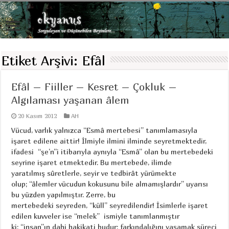
Etiket Arşivi:
Efâl
Efâl – Fiiller – Kesret – Çokluk –
Algılaması yaşanan âlem
20 Kasım 2012
AH
Vücud, varlık yalnızca “Esmâ mertebesi” tanımlamasıyla
işaret edilene aittir! İlmiyle ilmini ilminde seyretmektedir,
ifadesi “şe’n”i itibarıyla aynıyla “Esmâ” olan bu mertebedeki
seyrine işaret etmektedir. Bu mertebede, ilimde
yaratılmış sûretlerle, seyir ve tedbirât yürümekte
olup; “âlemler vücudun kokusunu bile almamışlardır” uyarısı
bu yüzden yapılmıştır. Zerre, bu
mertebedeki seyreden, “küll” seyredilendir! İsimlerle işaret
edilen kuvveler ise “melek” ismiyle tanımlanmıştır
ki; “insan”ın dahi hakikati budur; farkındalığını yaşamak süreci