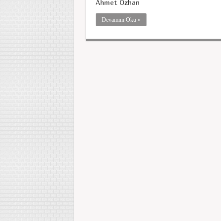
Ahmet Özhan
Devamını Oku »