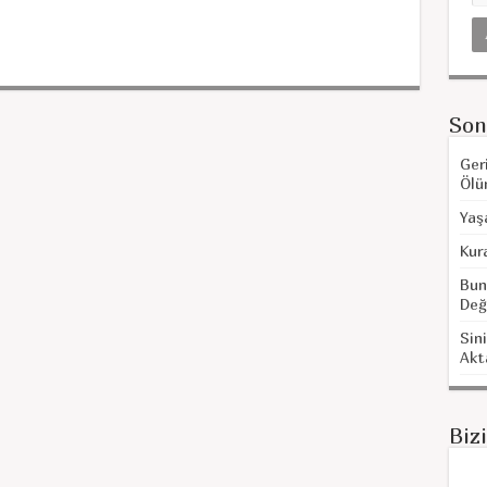
Son
Ger
Ölü
Yaş
Kur
Bun
Değ
Sini
Akt
Biz