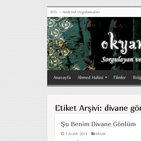
IOS – Android Uygulamaları
Anasayfa
Ahmed Hulûsi
Filmler
Belg
Etiket Arşivi:
divane gö
Şu Benim Divane Gönlüm
3 Aralık 2013
Müzik