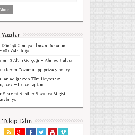
 Yazılar
i Dönüşü Olmayan İnsan Ruhunun
msüz Yolculuğu
amın 3 Altın Gerçeği – Ahmed Hulûsi
anı Kerim Cozumu app privacy policy
u anladığınızda Tüm Hayatınız
işecek – Bruce Lipton
r Sistemi Nesiller Boyunca Bilgiyi
arabiliyor
i Takip Edin