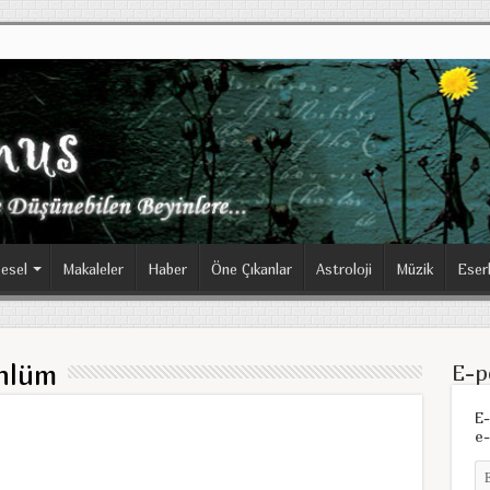
esel
Makaleler
Haber
Öne Çıkanlar
Astroloji
Müzik
Eser
nlüm
E-p
E-
e-