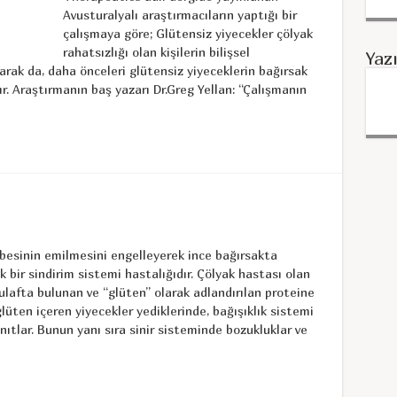
Avusturalyalı araştırmacıların yaptığı bir
çalışmaya göre; Glütensiz yiyecekler çölyak
rahatsızlığı olan kişilerin bilişsel
Yaz
olarak da, daha önceleri glütensiz yiyeceklerin bağırsak
ır. Araştırmanın baş yazarı Dr.Greg Yellan: “Çalışmanın
besinin emilmesini engelleyerek ince bağırsakta
 bir sindirim sistemi hastalığıdır. Çölyak hastası olan
ulafta bulunan ve “glüten” olarak adlandırılan proteine
 glüten içeren yiyecekler yediklerinde, bağışıklık sistemi
nıtlar. Bunun yanı sıra sinir sisteminde bozukluklar ve