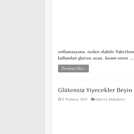
enflamasyona neden olabilir. Paketlen
kullanılan gluten, ucuz , kıvam veren ...
Devamını Oku »
Glütensiz Yiyecekler Beyin
6 Temmuz 2015
Güncel
,
Makaleler