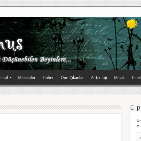
esel
Makaleler
Haber
Öne Çıkanlar
Astroloji
Müzik
Eser
E-p
E-
e-