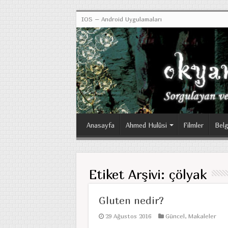
IOS – Android Uygulamaları
Anasayfa
Ahmed Hulûsi
Filmler
Belg
Etiket Arşivi:
çölyak
Gluten nedir?
29 Ağustos 2016
Güncel
,
Makaleler