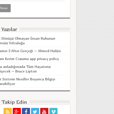
 Yazılar
i Dönüşü Olmayan İnsan Ruhunun
msüz Yolculuğu
amın 3 Altın Gerçeği – Ahmed Hulûsi
anı Kerim Cozumu app privacy policy
u anladığınızda Tüm Hayatınız
işecek – Bruce Lipton
r Sistemi Nesiller Boyunca Bilgiyi
arabiliyor
i Takip Edin