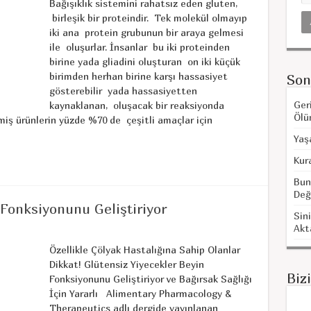
Bağışıklık sistemini rahatsız eden gluten,
birleşik bir proteindir. Tek molekül olmayıp
iki ana protein grubunun bir araya gelmesi
ile oluşurlar. İnsanlar bu iki proteinden
birine yada gliadini oluşturan on iki küçük
birimden herhan birine karşı hassasiyet
Son
gösterebilir yada hassasiyetten
Ger
kaynaklanan, oluşacak bir reaksiyonda
Ölü
miş ürünlerin yüzde %70 de çeşitli amaçlar için
Yaş
Kur
Bun
Değ
 Fonksiyonunu Geliştiriyor
Sini
Akt
Özellikle Çölyak Hastalığına Sahip Olanlar
Dikkat! Glütensiz Yiyecekler Beyin
Biz
Fonksiyonunu Geliştiriyor ve Bağırsak Sağlığı
İçin Yararlı Alimentary Pharmacology &
Therapeutics adlı dergide yayınlanan