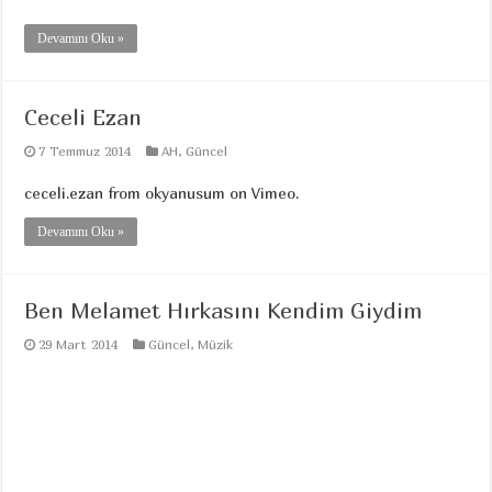
Devamını Oku »
Ceceli Ezan
7 Temmuz 2014
AH
,
Güncel
ceceli.ezan from okyanusum on Vimeo.
Devamını Oku »
Ben Melamet Hırkasını Kendim Giydim
29 Mart 2014
Güncel
,
Müzik