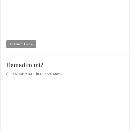
Devamını Oku »
Demedim mi?
12 Aralık 2014
Güncel
,
Müzik