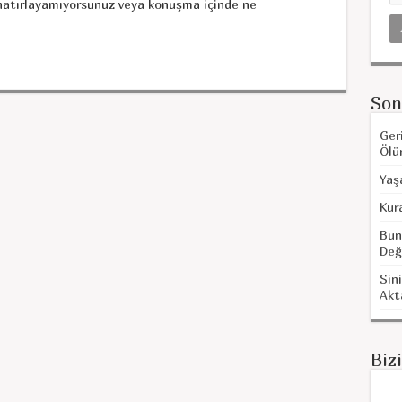
hatırlayamıyorsunuz veya konuşma içinde ne
Son
Ger
Ölü
Yaş
Kur
Bun
Değ
Sini
Akt
Biz