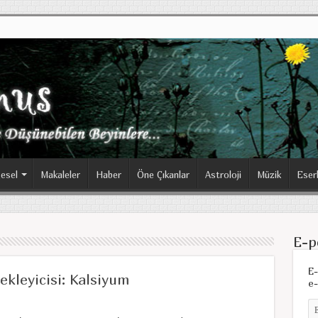
esel
Makaleler
Haber
Öne Çıkanlar
Astroloji
Müzik
Eser
E-p
E-
ekleyicisi: Kalsiyum
e-