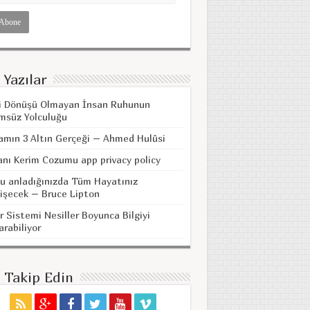
 Yazılar
i Dönüşü Olmayan İnsan Ruhunun
msüz Yolculuğu
amın 3 Altın Gerçeği – Ahmed Hulûsi
anı Kerim Cozumu app privacy policy
u anladığınızda Tüm Hayatınız
işecek – Bruce Lipton
r Sistemi Nesiller Boyunca Bilgiyi
arabiliyor
i Takip Edin