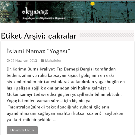
Etiket Arşivi:
çakralar
İslami Namaz “Yogası”
22 Haziran 2012
Makaleler
Dr. Karima Burns Kraliyet Tıp Derneği Dergisi tarafından
bedeni, zihni ve ruhu kapsayan kişisel gelişimin en eski
sistemlerinden bir tanesi olarak adlandırılan yoga; bugün en
hızlı gelişen sağlık akımlarından biri haline gelmiştir.
Mekanizmayı tedavi edici güçleri yüzyıllardır bilinmektedir.
Yoga; istenilen zaman süresi için kişinin ya
‘’mantraları(sürekli tekrarlandığında ruhani güçlerin
uyandırılmasını sağlayan anahtar kutsal sözleri)’’ söylerken
ya da ritmik bir şekilde ...
Devamını Oku »