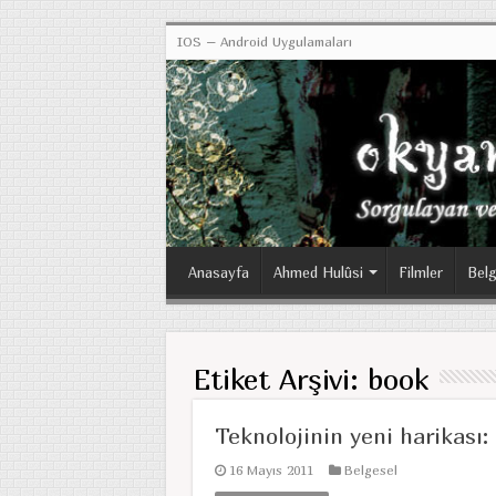
IOS – Android Uygulamaları
Anasayfa
Ahmed Hulûsi
Filmler
Belg
Etiket Arşivi:
book
Teknolojinin yeni harikası
16 Mayıs 2011
Belgesel