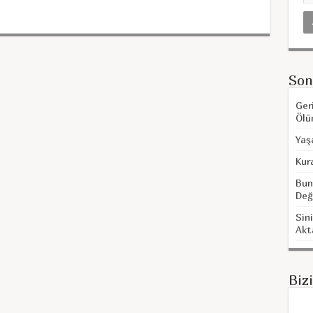
Son
Ger
Ölü
Yaş
Kur
Bun
Değ
Sini
Akt
Biz