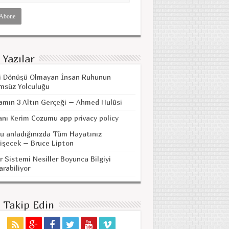
 Yazılar
i Dönüşü Olmayan İnsan Ruhunun
msüz Yolculuğu
amın 3 Altın Gerçeği – Ahmed Hulûsi
anı Kerim Cozumu app privacy policy
u anladığınızda Tüm Hayatınız
işecek – Bruce Lipton
r Sistemi Nesiller Boyunca Bilgiyi
arabiliyor
i Takip Edin