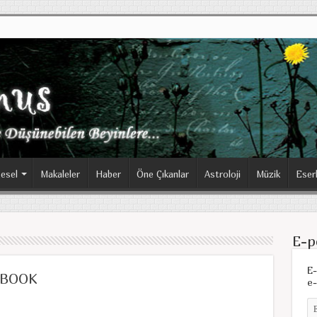
esel
Makaleler
Haber
Öne Çıkanlar
Astroloji
Müzik
Eser
E-p
E-
: BOOK
e-