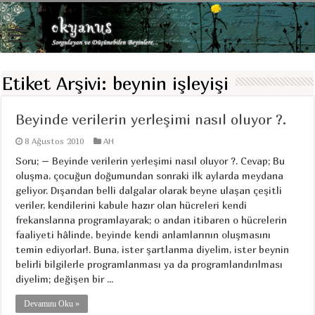
Etiket Arşivi:
beynin işleyişi
Beyinde verilerin yerleşimi nasıl oluyor ?.
8 Ağustos 2010
AH
Soru; – Beyinde verilerin yerleşimi nasıl oluyor ?. Cevap; Bu
oluşma, çocuğun doğumundan sonraki ilk aylarda meydana
geliyor. Dışarıdan belli dalgalar olarak beyne ulaşan çeşitli
veriler, kendilerini kabule hazır olan hücreleri kendi
frekanslarına programlayarak; o andan itibaren o hücrelerin
faaliyeti hâlinde, beyinde kendi anlamlarının oluşmasını
temin ediyorlar!. Buna, ister şartlanma diyelim, ister beynin
belirli bilgilerle programlanması ya da programlandırılması
diyelim; değişen bir ...
Devamını Oku »