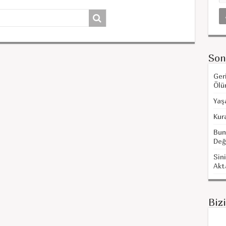
Son
Ger
Ölü
Yaş
Kur
Bun
Değ
Sini
Akt
Biz