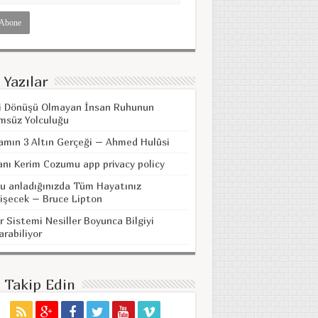
 Yazılar
i Dönüşü Olmayan İnsan Ruhunun
msüz Yolculuğu
amın 3 Altın Gerçeği – Ahmed Hulûsi
anı Kerim Cozumu app privacy policy
u anladığınızda Tüm Hayatınız
işecek – Bruce Lipton
r Sistemi Nesiller Boyunca Bilgiyi
arabiliyor
i Takip Edin