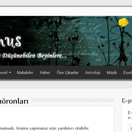
esel
Makaleler
Haber
Öne Çıkanlar
Astroloji
Müzik
Eser
nöronları
E-p
E-
e-
unamadı. Arama yapmanız size yardımcı olabilir.