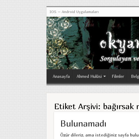
IOS – Android Uygulamaları
Anasayfa
Ahmed Hulûsi
Filmler
Belg
Etiket Arşivi:
bağırsak 
Bulunamadı
Özür dileriz, ama istediğiniz sayfa bul