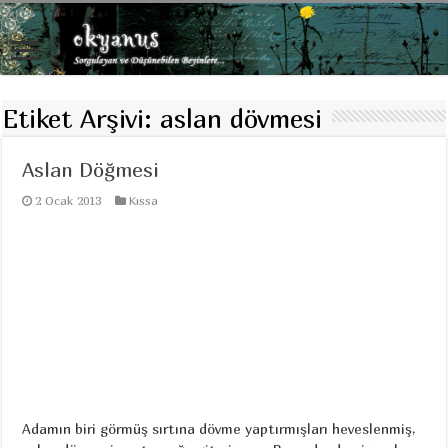
Etiket Arşivi:
aslan dövmesi
Aslan Döğmesi
2 Ocak 2013
Kıssa
Adamın biri görmüş sırtına dövme yaptırmışları heveslenmiş,