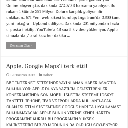
Online alışverişte, dakikada 272.070 $ harcama yapılıyor. Bu
rakam 1 Günde 391 Milyon Dolara karşılık geliyor. Bir
dakikada.. 571 Yeni web sitesi kurulup; Ingstram’da 3.600 tane
yeni fotoğraf UpLoad ediliyor.. Dakikada 204 milyondan fazla
e-posta iletilip, YouTube’a 48 saatlik video yükleniyor. Apple
cihazlarda / aralıksız her dakika ...
Devamını Oku »
Apple, Google Maps’i terk etti!
12 Haziran 2012
Haber
BBC INTERNET SITESINDE YAYINLANAN HABER ASAGIDA
BULUNUYOR: APPLE DUNYA YAZILIM GELISTIRENLER
KONFERANSINDA SON MOBIL ISLETIM SISTEMI IOS6’YI
TANITTI. IPHONE, IPAD VE IPOD’LARDA KULLANILACAK
OLAN ISLETIM SISTEMINDE GOOGLE HARITA UYGULAMASI
BULUNMAYACAK. APPLE BUNUN YERINE KENDI HARITA
PROGRAMINI KURDU. BU PROGRAMIN YUKSEK
KALIKETEDIKI BIR 3D MODUNUN DA OLDUGU SOYLENIYOR.