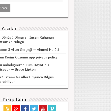
 Yazılar
i Dönüşü Olmayan İnsan Ruhunun
msüz Yolculuğu
amın 3 Altın Gerçeği – Ahmed Hulûsi
anı Kerim Cozumu app privacy policy
u anladığınızda Tüm Hayatınız
işecek – Bruce Lipton
r Sistemi Nesiller Boyunca Bilgiyi
arabiliyor
i Takip Edin