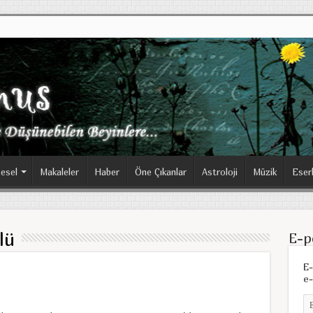
esel
Makaleler
Haber
Öne Çıkanlar
Astroloji
Müzik
Eser
lü
E-p
E-
e-