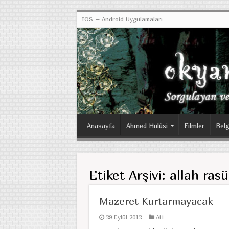
IOS – Android Uygulamaları
Anasayfa
Ahmed Hulûsi
Filmler
Belg
Etiket Arşivi:
allah rasü
Mazeret Kurtarmayacak
29 Eylül 2012
AH