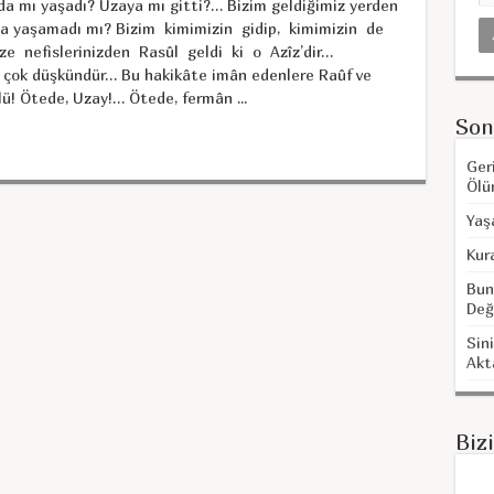
a mı yaşadı? Uzaya mı gitti?… Bizim geldiğimiz yerden
da yaşamadı mı? Bizim kimimizin gidip, kimimizin de
ize nefislerinizden Rasûl geldi ki o Azîz’dir…
e çok düşkündür… Bu hakikâte imân edenlere Raûf ve
ü! Ötede, Uzay!… Ötede, fermân ...
Son
Ger
Ölü
Yaş
Kur
Bun
Değ
Sini
Akt
Biz