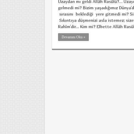
Uzaydan mı geldi Allâh Rasûlü?… Uzayd
gelmedi mi? Bizim yaşadığımız Dünya’
sırasını beklediği yere gitmedi mi? S
Sıkıntıya düşmenizi asla istemez; siz
Rahîm’dir… Kim mi? Elbette Allâh Rasûl
Devamını Oku »