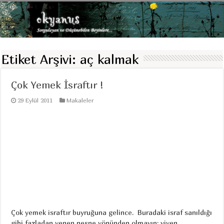
Etiket Arşivi:
aç kalmak
Çok Yemek İsraftır !
29 Eylül 2011
Makaleler
Çok yemek israftır buyruğuna gelince. Buradaki israf sanıldığı
gibi fazladan yenen nesne yönünden olmayıp; yiyen