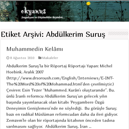
Etiket Arşivi:
Abdülkerim Suruş
Muhammedin Kelâmı
8 Ağustos 2010
Makaleler
Abdulkerim Suruş’la bir Röportaj Röportajı Yapan: Michel
Hoebink, Aralık 2007
(http://www.drsoroush.com/English/Interviews/E-INT-
The%20Word%20of%20Mohammad.html’den çevrilmiştir.)
Çeviren: Esin Tezer “Muhammed, Kurân’ı oluşturandır’’. Bu,
ünlü İranlı reformcu Abdülkerim Suruş’un gelecek yılın
başında yayımlanacak olan kitabı ‘Peygambere Özgü
Deneyimin Genişlemesi’nde ne söylediği. Bu görüşle Suruş;
bazı en radikal Müslüman reformcudan daha da ileri gidiyor.
Zemzem’le olan bir röportajında kitabının önceden tadına
varılmasını sağlıyor. Abdülkerim Suruş, İran ...