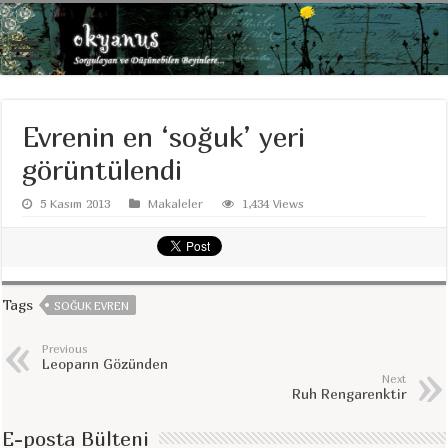
Evrenin en ‘soğuk’ yeri
görüntülendi
5 Kasım 2013
Makaleler
1,434 Views
Tags
SOĞUK EVREN
Previous
Leoparın Gözünden
Next
Ruh Rengarenktir
E-posta Bülteni