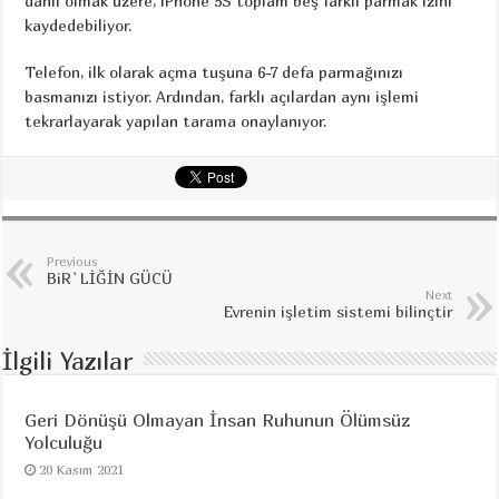
dahil olmak üzere, iPhone 5S toplam beş farklı parmak izini
kaydedebiliyor.
Telefon, ilk olarak açma tuşuna 6-7 defa parmağınızı
basmanızı istiyor. Ardından, farklı açılardan aynı işlemi
tekrarlayarak yapılan tarama onaylanıyor.
Previous
BiR`LİĞİN GÜCÜ
Next
Evrenin işletim sistemi bilinçtir
İlgili Yazılar
Geri Dönüşü Olmayan İnsan Ruhunun Ölümsüz
Yolculuğu
20 Kasım 2021