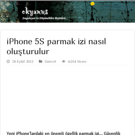
iPhone 5S parmak izi nasıl
oluşturulur
18 Eylül 2013
Güncel
4,014 Views
Yeni iPhone’lardaki en önemli özellik parmak izi… Güvenlik