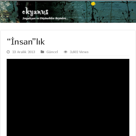
“İnsan”lık
23 Aralık 2013
Güncel
3,602 Views