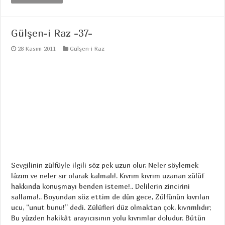
Gülşen-i Raz -37-
28 Kasım 2011
Gülşen-i Raz
Sevgilinin zülfüyle ilgili söz pek uzun olur, Neler söylemek
lâzım ve neler sır olarak kalmalı!. Kıvrım kıvrım uzanan zülüf
hakkında konuşmayı benden isteme!.. Delilerin zincirini
sallama!.. Boyundan söz ettim de dün gece, Zülfünün kıvrılan
ucu, “unut bunu!” dedi. Zülüfleri düz olmaktan çok, kıvrımlıdır;
Bu yüzden hakikât arayıcısının yolu kıvrımlar doludur. Bütün