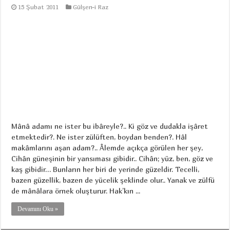
15 Şubat 2011
Gülşen-i Raz
Mânâ adamı ne ister bu ibâreyle?.. Ki göz ve dudakla işâret
etmektedir?. Ne ister zülüften, boydan benden?. Hâl
makâmlarını aşan adam?.. Âlemde açıkça görülen her şey,
Cihân güneşinin bir yansıması gibidir.. Cihân; yüz, ben, göz ve
kaş gibidir… Bunların her biri de yerinde güzeldir. Tecelli,
bazen güzellik, bazen de yücelik şeklinde olur.. Yanak ve zülfü
de mânâlara örnek oluşturur. Hak’kın ...
Devamını Oku »