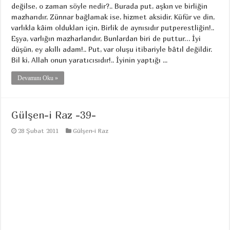
değilse, o zaman söyle nedir?.. Burada put, aşkın ve birliğin
mazharıdır, Zünnar bağlamak ise, hizmet aksidir. Küfür ve din,
varlıkla kâim oldukları için, Birlik de aynısıdır putperestliğin!..
Eşya, varlığın mazharlarıdır, Bunlardan biri de puttur… İyi
düşün, ey akıllı adam!.. Put, var oluşu itibariyle bâtıl değildir.
Bil ki, Allah onun yaratıcısıdır!.. İyinin yaptığı ...
Devamını Oku »
Gülşen-i Raz -39-
28 Şubat 2011
Gülşen-i Raz