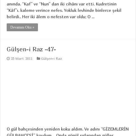
anında, “Kaf” ve “Nun” dan iki cihânı var etti. Kudretinin
“Kâf”ı, kaleme verince nefes, Yokluk levhinde binlerce şekil
belirdi.. Her iki âlem o nefesten var oldu; O ...
Devamını Oku »
Gülşen-i Raz -47-
25 Mart 2011
Gülşen-i Raz
O gül bahçesinden yeniden koku aldım, Ve adını “GİZEMLERİN
GÜLBAHÇESİ” koydum… Onda gönül sırlarından güller