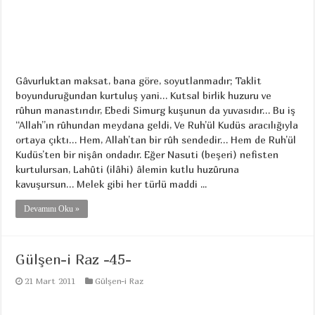
Gâvurluktan maksat, bana göre, soyutlanmadır; Taklit
boyunduruğundan kurtuluş yani… Kutsal birlik huzuru ve
rûhun manastırıdır, Ebedi Simurg kuşunun da yuvasıdır… Bu iş
“Allah”ın rûhundan meydana geldi, Ve Ruh’ül Kudüs aracılığıyla
ortaya çıktı… Hem, Allah’tan bir rûh sendedir… Hem de Ruh’ül
Kudüs’ten bir nişân ondadır. Eğer Nasuti (beşeri) nefisten
kurtulursan, Lahûti (ilâhi) âlemin kutlu huzûruna
kavuşursun… Melek gibi her türlü maddi ...
Devamını Oku »
Gülşen-i Raz -45-
21 Mart 2011
Gülşen-i Raz