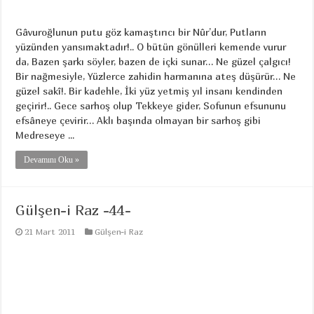
Gâvuroğlunun putu göz kamaştırıcı bir Nûr’dur, Putların
yüzünden yansımaktadır!.. O bütün gönülleri kemende vurur
da, Bazen şarkı söyler, bazen de içki sunar… Ne güzel çalgıcı!
Bir nağmesiyle, Yüzlerce zahidin harmanına ateş düşürür… Ne
güzel sakî!. Bir kadehle, İki yüz yetmiş yıl insanı kendinden
geçirir!.. Gece sarhoş olup Tekkeye gider, Sofunun efsununu
efsâneye çevirir… Aklı başında olmayan bir sarhoş gibi
Medreseye ...
Devamını Oku »
Gülşen-i Raz -44-
21 Mart 2011
Gülşen-i Raz