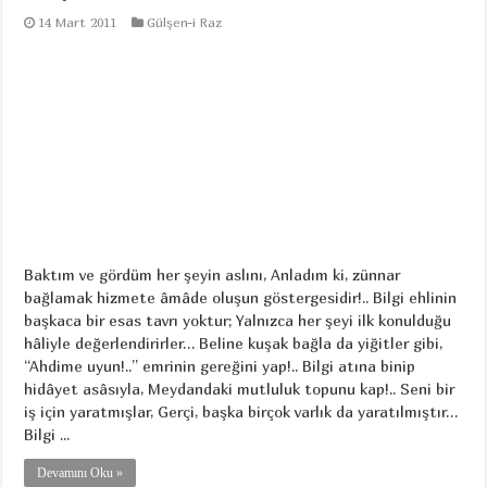
14 Mart 2011
Gülşen-i Raz
Baktım ve gördüm her şeyin aslını, Anladım ki, zünnar
bağlamak hizmete âmâde oluşun göstergesidir!.. Bilgi ehlinin
başkaca bir esas tavrı yoktur; Yalnızca her şeyi ilk konulduğu
hâliyle değerlendirirler… Beline kuşak bağla da yiğitler gibi,
“Ahdime uyun!..” emrinin gereğini yap!.. Bilgi atına binip
hidâyet asâsıyla, Meydandaki mutluluk topunu kap!.. Seni bir
iş için yaratmışlar, Gerçi, başka birçok varlık da yaratılmıştır…
Bilgi ...
Devamını Oku »