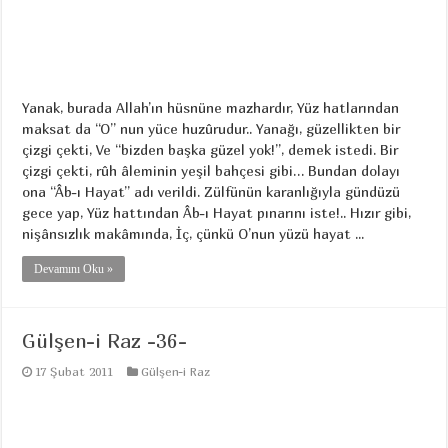
Yanak, burada Allah’ın hüsnüne mazhardır, Yüz hatlarından
maksat da “O” nun yüce huzûrudur.. Yanağı, güzellikten bir
çizgi çekti, Ve “bizden başka güzel yok!”, demek istedi. Bir
çizgi çekti, rûh âleminin yeşil bahçesi gibi… Bundan dolayı
ona “Âb-ı Hayat” adı verildi. Zülfünün karanlığıyla gündüzü
gece yap, Yüz hattından Âb-ı Hayat pınarını iste!.. Hızır gibi,
nişânsızlık makâmında, İç, çünkü O’nun yüzü hayat ...
Devamını Oku »
Gülşen-i Raz -36-
17 Şubat 2011
Gülşen-i Raz