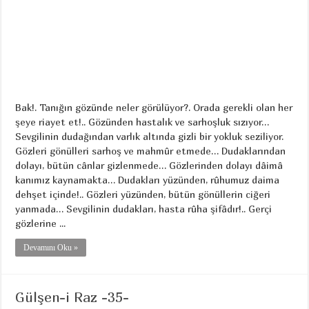
Bak!. Tanığın gözünde neler görülüyor?. Orada gerekli olan her
şeye riayet et!.. Gözünden hastalık ve sarhoşluk sızıyor…
Sevgilinin dudağından varlık altında gizli bir yokluk seziliyor.
Gözleri gönülleri sarhoş ve mahmûr etmede… Dudaklarından
dolayı, bütün cânlar gizlenmede… Gözlerinden dolayı dâimâ
kanımız kaynamakta… Dudakları yüzünden, rûhumuz daima
dehşet içinde!.. Gözleri yüzünden, bütün gönüllerin ciğeri
yanmada… Sevgilinin dudakları, hasta rûha şifâdır!.. Gerçi
gözlerine ...
Devamını Oku »
Gülşen-i Raz -35-