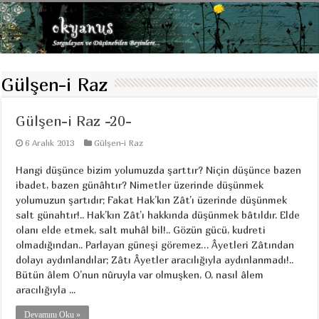
Gülşen-i Raz
Gülşen-i Raz -20-
6 Aralık 2013
Gülşen-i Raz
Hangi düşünce bizim yolumuzda şarttır? Niçin düşünce bazen
ibadet, bazen günâhtır? Nimetler üzerinde düşünmek
yolumuzun şartıdır; Fakat Hak’kın Zât’ı üzerinde düşünmek
salt günahtır!.. Hak’kın Zât’ı hakkında düşünmek bâtıldır. Elde
olanı elde etmek, salt muhâl bil!.. Gözün gücü, kudreti
olmadığından.. Parlayan güneşi göremez… Âyetleri Zâtından
dolayı aydınlandılar; Zâtı Âyetler aracılığıyla aydınlanmadı!..
Bütün âlem O’nun nûruyla var olmuşken, O, nasıl âlem
aracılığıyla ...
Devamını Oku »