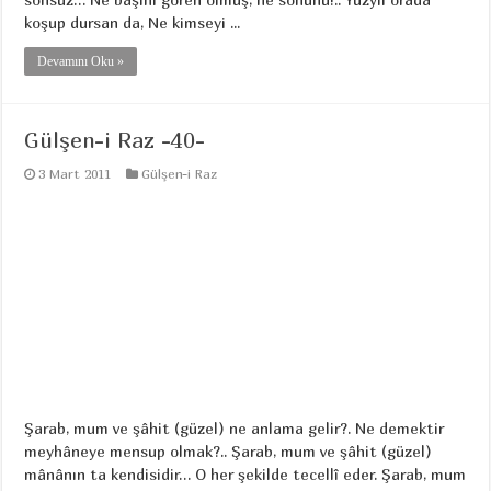
koşup dursan da, Ne kimseyi ...
Devamını Oku »
Gülşen-i Raz -40-
3 Mart 2011
Gülşen-i Raz
Şarab, mum ve şâhit (güzel) ne anlama gelir?. Ne demektir
meyhâneye mensup olmak?.. Şarab, mum ve şâhit (güzel)
mânânın ta kendisidir… O her şekilde tecellî eder. Şarab, mum