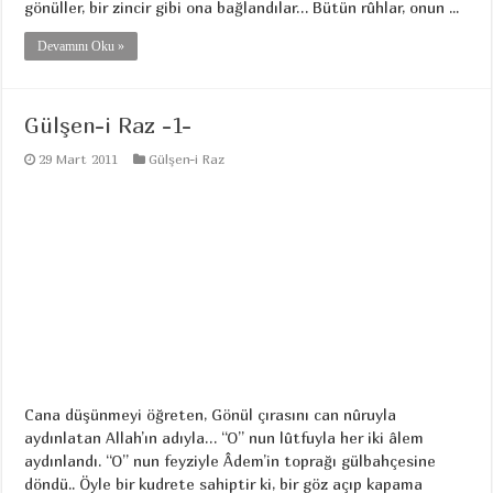
gönüller, bir zincir gibi ona bağlandılar… Bütün rûhlar, onun ...
Devamını Oku »
Gülşen-i Raz -1-
29 Mart 2011
Gülşen-i Raz
Cana düşünmeyi öğreten, Gönül çırasını can nûruyla
aydınlatan Allah’ın adıyla… “O” nun lûtfuyla her iki âlem
aydınlandı. “O” nun feyziyle Âdem’in toprağı gülbahçesine
döndü.. Öyle bir kudrete sahiptir ki, bir göz açıp kapama