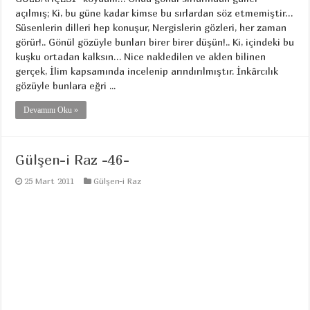
açılmış; Ki, bu güne kadar kimse bu sırlardan söz etmemiştir…
Süsenlerin dilleri hep konuşur, Nergislerin gözleri, her zaman
görür!.. Gönül gözüyle bunları birer birer düşün!.. Ki, içindeki bu
kuşku ortadan kalksın… Nice nakledilen ve aklen bilinen
gerçek, İlim kapsamında incelenip arındırılmıştır. İnkârcılık
gözüyle bunlara eğri ...
Devamını Oku »
Gülşen-i Raz -46-
25 Mart 2011
Gülşen-i Raz