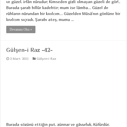
ve güzel, irfân nûrudur; Kimseden gizli olmayan güzeli de gör!..
Burada şarab billûr kadehtir; mum ise lâmba… Güzel de
rûhların nûrundan bir kıvılcım… Güzelden Mûsâ’nın gönlüne bir
kıvılcım sıçradı, Şarabı ateş, mumu ...
Devamını Oku »
Gülşen-i Raz -42-
3 Mart 2011
Gülşen-i Raz
Burada sözünü ettiğin put, zünnar ve gâvurluk, Küfürdür,