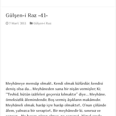
Gülşen-i Raz -41-
7 Mart 2011
Gülşen-i Raz
Meyhâneye mensûp olmak!.. Kendi olmak küfürdür; kendisi
derviş olsa da… Meyhâneden sana bir nişân vermişler; Ki;
“Tevhid, bütün izâfeleri geçersiz kılmaktır” diye… Meyhâne,
örneksizlik âlemindendir, Boş vermiş âşıkların makâmıdır.
Meyhâneli olmak, harâp içre harâp olmaktır!.. O’nun çölünde
âlem, yalnızca bir seraptır!.. Bir meyhânedir ki, sınırsız ve
sonsuz… Ne başını gören olmuş, ne sonunu!.. Yüzyıl orada