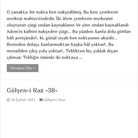
O yanakta, bir nokta ben nakşedilmiş, Bu ben, çemberin
merkezi mahiyetindedir. İki âlem çemberin merkezini
oluşturan çizgi ondan kaynaklanır, Ve yine ondan kaynaklandı
Adem’in kalbini nakşeden çizgi… Bu yüzden, kanla dolu gönlün
hâli perişândır!.. Ki, gönül siyah ben noktasının aksidir…
Beninden dolayı, kanlanmaktan başka hâl yoktur!.. Bu
menzilden çıkış yolu yoktur!.. Teklikten hiç çokluk dışarı
çıkmaz, Tekliğin özünde iki noktaya ...
Devamını Oku »
Gülşen-i Raz -38-
24 Şubat 2011
Gülşen-i Raz