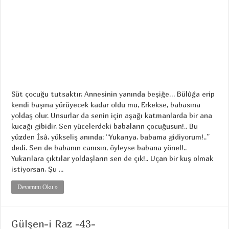
Süt çocuğu tutsaktır, Annesinin yanında beşiğe… Bülûğa erip
kendi başına yürüyecek kadar oldu mu, Erkekse, babasına
yoldaş olur. Unsurlar da senin için aşağı katmanlarda bir ana
kucağı gibidir, Sen yücelerdeki babaların çocuğusun!.. Bu
yüzden İsâ, yükseliş anında; “Yukarıya, babama gidiyorum!..”
dedi. Sen de babanın canısın, öyleyse babana yönel!..
Yukarılara çıktılar yoldaşların sen de çık!.. Uçan bir kuş olmak
istiyorsan, Şu ...
Devamını Oku »
Gülşen-i Raz -43-