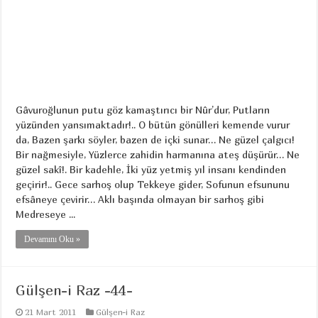
Gâvuroğlunun putu göz kamaştırıcı bir Nûr’dur, Putların
yüzünden yansımaktadır!.. O bütün gönülleri kemende vurur
da, Bazen şarkı söyler, bazen de içki sunar… Ne güzel çalgıcı!
Bir nağmesiyle, Yüzlerce zahidin harmanına ateş düşürür… Ne
güzel sakî!. Bir kadehle, İki yüz yetmiş yıl insanı kendinden
geçirir!.. Gece sarhoş olup Tekkeye gider, Sofunun efsununu
efsâneye çevirir… Aklı başında olmayan bir sarhoş gibi
Medreseye ...
Devamını Oku »
Gülşen-i Raz -44-
21 Mart 2011
Gülşen-i Raz