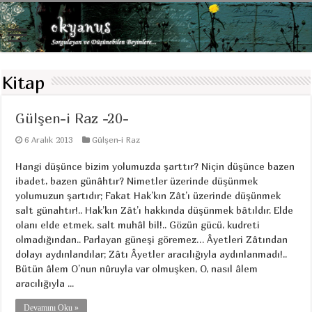
Kitap
Gülşen-i Raz -20-
6 Aralık 2013
Gülşen-i Raz
Hangi düşünce bizim yolumuzda şarttır? Niçin düşünce bazen
ibadet, bazen günâhtır? Nimetler üzerinde düşünmek
yolumuzun şartıdır; Fakat Hak’kın Zât’ı üzerinde düşünmek
salt günahtır!.. Hak’kın Zât’ı hakkında düşünmek bâtıldır. Elde
olanı elde etmek, salt muhâl bil!.. Gözün gücü, kudreti
olmadığından.. Parlayan güneşi göremez… Âyetleri Zâtından
dolayı aydınlandılar; Zâtı Âyetler aracılığıyla aydınlanmadı!..
Bütün âlem O’nun nûruyla var olmuşken, O, nasıl âlem
aracılığıyla ...
Devamını Oku »