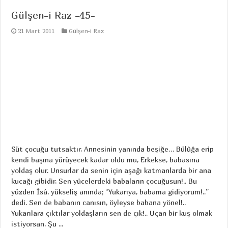
Gülşen-i Raz -45-
21 Mart 2011
Gülşen-i Raz
Süt çocuğu tutsaktır, Annesinin yanında beşiğe… Bülûğa erip
kendi başına yürüyecek kadar oldu mu, Erkekse, babasına
yoldaş olur. Unsurlar da senin için aşağı katmanlarda bir ana
kucağı gibidir, Sen yücelerdeki babaların çocuğusun!.. Bu
yüzden İsâ, yükseliş anında; “Yukarıya, babama gidiyorum!..”
dedi. Sen de babanın canısın, öyleyse babana yönel!..
Yukarılara çıktılar yoldaşların sen de çık!.. Uçan bir kuş olmak
istiyorsan, Şu ...