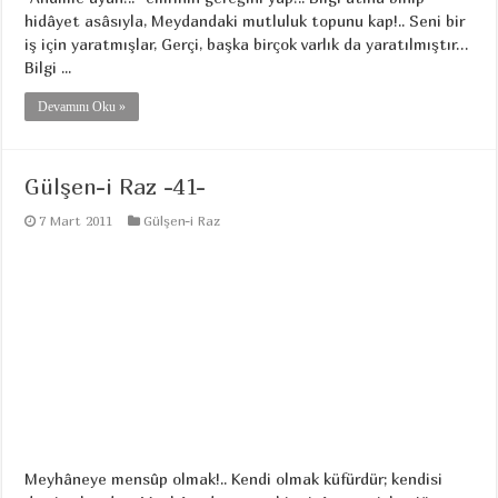
hidâyet asâsıyla, Meydandaki mutluluk topunu kap!.. Seni bir
iş için yaratmışlar, Gerçi, başka birçok varlık da yaratılmıştır…
Bilgi ...
Devamını Oku »
Gülşen-i Raz -41-
7 Mart 2011
Gülşen-i Raz
Meyhâneye mensûp olmak!.. Kendi olmak küfürdür; kendisi