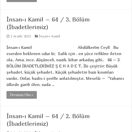
İnsan-ı Kamil – 64 / 3. Bölüm
(İbadetlerimiz)
2 Aralık 2013
İnsan-ı Kamil
İnsan-ı Kamil Abdûlkerîm Ceylî Bu
eserden beklenen odur ki; Salik için , en yüce refikîne ileten
ola.. Ama, ince, düşünceli, nazik, kibar arkadaş gibi.. 64 – 3.
BÖLÜM İBADETLERİMİZ Ş E H A D E T.. İki çeşittir: Büyük
şehadet, küçük şehadet.. Küçük şehadetin bazı kısımları
vardır.. Onlar, hadis-i şerifle anlatılmıştır.. Meselâ: – “Yabancı
ülkede garib ölen, suda ...
Devamını Oku »
İnsan-ı Kamil – 64 / 2. Bölüm
(İbadetlerimiz)