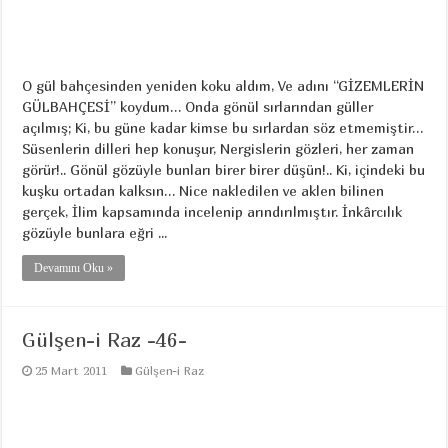
O gül bahçesinden yeniden koku aldım, Ve adını “GİZEMLERİN
GÜLBAHÇESİ” koydum… Onda gönül sırlarından güller
açılmış; Ki, bu güne kadar kimse bu sırlardan söz etmemiştir…
Süsenlerin dilleri hep konuşur, Nergislerin gözleri, her zaman
görür!.. Gönül gözüyle bunları birer birer düşün!.. Ki, içindeki bu
kuşku ortadan kalksın… Nice nakledilen ve aklen bilinen
gerçek, İlim kapsamında incelenip arındırılmıştır. İnkârcılık
gözüyle bunlara eğri ...
Devamını Oku »
Gülşen-i Raz -46-
25 Mart 2011
Gülşen-i Raz