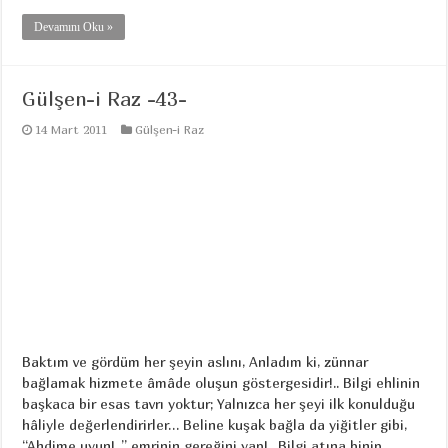
Devamını Oku »
Gülşen-i Raz -43-
14 Mart 2011
Gülşen-i Raz
Baktım ve gördüm her şeyin aslını, Anladım ki, zünnar
bağlamak hizmete âmâde oluşun göstergesidir!.. Bilgi ehlinin
başkaca bir esas tavrı yoktur; Yalnızca her şeyi ilk konulduğu
hâliyle değerlendirirler… Beline kuşak bağla da yiğitler gibi,
“Ahdime uyun!..” emrinin gereğini yap!.. Bilgi atına binip