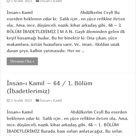
2 Aralık 2013
İnsan-ı Kamil
İnsan-ı Kamil Abdûlkerîm Ceylî Bu
eserden beklenen odur ki; Salik için , en yüce refikîne ileten
ola.. Ama, ince, düşünceli, nazik, kibar arkadaş gibi.. 64 – 2.
BÖLÜM İBADETLERİMİZ İ M A N.. Gayb âleminden gelen ilk
keşif basamağı budur.. Bu bir binektir ki: Ona çıkan, yüce
makamlara, üstün huzurlara varır.. Ve.. iman.. Akıldan uzak
duran şeye, kalbin yatmasıdır.. Her ne ...
Devamını Oku »
İnsan-ı Kamil – 64 / 1. Bölüm
(İbadetlerimiz)
2 Aralık 2013
İnsan-ı Kamil
İnsan-ı Kamil Abdûlkerîm Ceylî Bu eserden
beklenen odur ki; Salik için , en yüce refikîne ileten ola.. Ama,
ince, düşünceli, nazik, kibar arkadaş gibi.. 64 – 1. BÖLÜM
İBADETLERİMİZ Burada, bazı sırları anlatacağız.. Bu sırlar,