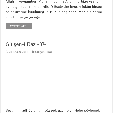
Allah’ın Peygamberi Muhammed’in S.A. dili ile, bize vazife
eylediği ibadetlere dairdir.. O ibadetler beştir; İslâm binası
onlar üzerine kurulmuştur.. Bunun peşinden imanın sırlarını
anlatmaya geçeceğiz.. ...
Devamını Oku »
Gülşen-i Raz -37-
28 Kasım 2011
Gülşen-i Raz
Sevgilinin zülfüyle ilgili söz pek uzun olur, Neler söylemek