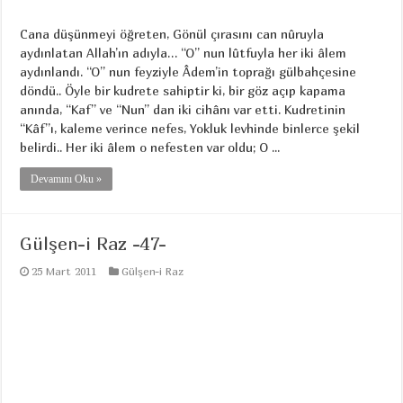
Cana düşünmeyi öğreten, Gönül çırasını can nûruyla
aydınlatan Allah’ın adıyla… “O” nun lûtfuyla her iki âlem
aydınlandı. “O” nun feyziyle Âdem’in toprağı gülbahçesine
döndü.. Öyle bir kudrete sahiptir ki, bir göz açıp kapama
anında, “Kaf” ve “Nun” dan iki cihânı var etti. Kudretinin
“Kâf”ı, kaleme verince nefes, Yokluk levhinde binlerce şekil
belirdi.. Her iki âlem o nefesten var oldu; O ...
Devamını Oku »
Gülşen-i Raz -47-
25 Mart 2011
Gülşen-i Raz