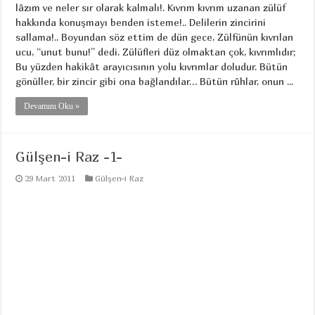
lâzım ve neler sır olarak kalmalı!. Kıvrım kıvrım uzanan zülüf
hakkında konuşmayı benden isteme!.. Delilerin zincirini
sallama!.. Boyundan söz ettim de dün gece, Zülfünün kıvrılan
ucu, “unut bunu!” dedi. Zülüfleri düz olmaktan çok, kıvrımlıdır;
Bu yüzden hakikât arayıcısının yolu kıvrımlar doludur. Bütün
gönüller, bir zincir gibi ona bağlandılar… Bütün rûhlar, onun ...
Devamını Oku »
Gülşen-i Raz -1-
29 Mart 2011
Gülşen-i Raz