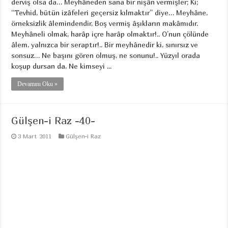
derviş olsa da… Meyhâneden sana bir nişân vermişler; Ki;
“Tevhid, bütün izâfeleri geçersiz kılmaktır” diye… Meyhâne,
örneksizlik âlemindendir, Boş vermiş âşıkların makâmıdır.
Meyhâneli olmak, harâp içre harâp olmaktır!.. O’nun çölünde
âlem, yalnızca bir seraptır!.. Bir meyhânedir ki, sınırsız ve
sonsuz… Ne başını gören olmuş, ne sonunu!.. Yüzyıl orada
koşup dursan da, Ne kimseyi ...
Devamını Oku »
Gülşen-i Raz -40-
3 Mart 2011
Gülşen-i Raz