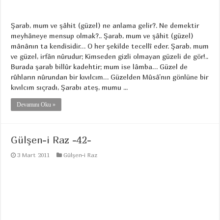
Şarab, mum ve şâhit (güzel) ne anlama gelir?. Ne demektir
meyhâneye mensup olmak?.. Şarab, mum ve şâhit (güzel)
mânânın ta kendisidir… O her şekilde tecellî eder. Şarab, mum
ve güzel, irfân nûrudur; Kimseden gizli olmayan güzeli de gör!..
Burada şarab billûr kadehtir; mum ise lâmba… Güzel de
rûhların nûrundan bir kıvılcım… Güzelden Mûsâ’nın gönlüne bir
kıvılcım sıçradı, Şarabı ateş, mumu ...
Devamını Oku »
Gülşen-i Raz -42-
3 Mart 2011
Gülşen-i Raz