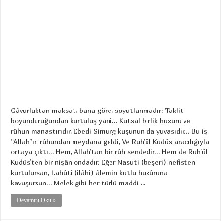
Gâvurluktan maksat, bana göre, soyutlanmadır; Taklit
boyunduruğundan kurtuluş yani… Kutsal birlik huzuru ve
rûhun manastırıdır, Ebedi Simurg kuşunun da yuvasıdır… Bu iş
“Allah”ın rûhundan meydana geldi, Ve Ruh’ül Kudüs aracılığıyla
ortaya çıktı… Hem, Allah’tan bir rûh sendedir… Hem de Ruh’ül
Kudüs’ten bir nişân ondadır. Eğer Nasuti (beşeri) nefisten
kurtulursan, Lahûti (ilâhi) âlemin kutlu huzûruna
kavuşursun… Melek gibi her türlü maddi ...
Devamını Oku »