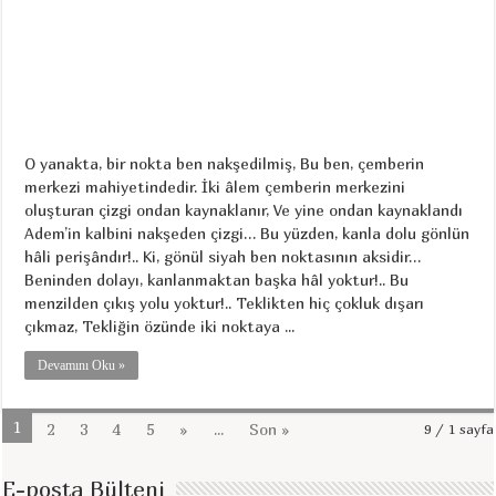
O yanakta, bir nokta ben nakşedilmiş, Bu ben, çemberin
merkezi mahiyetindedir. İki âlem çemberin merkezini
oluşturan çizgi ondan kaynaklanır, Ve yine ondan kaynaklandı
Adem’in kalbini nakşeden çizgi… Bu yüzden, kanla dolu gönlün
hâli perişândır!.. Ki, gönül siyah ben noktasının aksidir…
Beninden dolayı, kanlanmaktan başka hâl yoktur!.. Bu
menzilden çıkış yolu yoktur!.. Teklikten hiç çokluk dışarı
çıkmaz, Tekliğin özünde iki noktaya ...
Devamını Oku »
1
2
3
4
5
»
...
Son »
9 / 1 sayfa
E-posta Bülteni