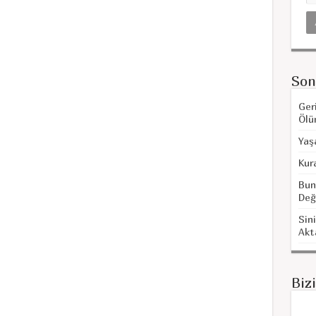
Son
Ger
Ölü
Yaş
Kur
Bun
Değ
Sini
Akt
Biz