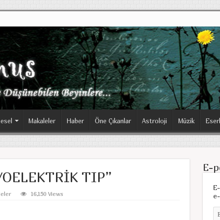
esel
Makaleler
Haber
Öne Çıkanlar
Astroloji
Müzik
Eser
E-p
İYOELEKTRİK TIP”
E-
eler
16,150 Views
e-