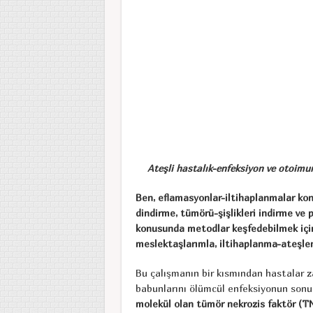
Ateşli hastalık-enfeksiyon ve otoimu
Ben, eflamasyonlar-iltihaplanmalar konu
dindirme, tümörü-şişlikleri indirme ve 
konusunda metodlar keşfedebilmek için
meslektaşlarımla, iltihaplanma-ateşl
Bu çalışmanın bir kısmından hastalar z
babunlarını ölümcül enfeksiyonun sonu
molekül olan tümör nekrozis faktör (T