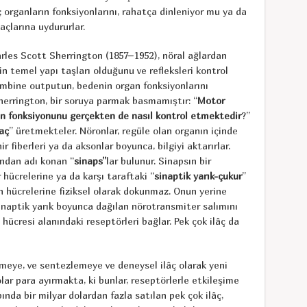
r; organların fonksiyonlarını, rahatça dinleniyor mu ya da
açlarına uydururlar.
harles Scott Sherrington (1857–1952), nöral ağlardan
nin temel yapı taşları olduğunu ve refleksleri kontrol
ombine outputun, bedenin organ fonksiyonlarını
errington, bir soruya parmak basmamıştır: “
Motor
gan fonksiyonunu gerçekten de nasıl kontrol etmektedir
?”
laç
” üretmekteler. Nöronlar, regüle olan organın içinde
ir fiberleri ya da aksonlar boyunca, bilgiyi aktarırlar.
ından adı konan “
sinaps”
lar bulunur. Sinapsın bir
hücrelerine ya da karşı taraftaki “
sinaptik yarık-çukur
”
n hücrelerine fiziksel olarak dokunmaz. Onun yerine
sinaptik yarık boyunca dağılan nörotransmiter salımını
hücresi alanındaki reseptörleri bağlar. Pek çok ilâç da
tmeye, ve sentezlemeye ve deneysel ilâç olarak yeni
lar para ayırmakta, ki bunlar, reseptörlerle etkileşime
pında bir milyar dolardan fazla satılan pek çok ilâç,