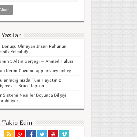
 Yazılar
i Dönüşü Olmayan İnsan Ruhunun
msüz Yolculuğu
amın 3 Altın Gerçeği – Ahmed Hulûsi
anı Kerim Cozumu app privacy policy
u anladığınızda Tüm Hayatınız
işecek – Bruce Lipton
r Sistemi Nesiller Boyunca Bilgiyi
arabiliyor
i Takip Edin