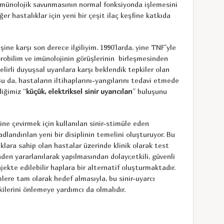
mmünolojik savunmasının normal fonksiyonda işlemesini
r hastalıklar için yeni bir çeşit ilaç keşfine katkıda
şine karşı son derece ilgiliyim. 1990’larda, yine TNF’yle
nörobilim ve imünolojinin görüşlerinin birleşmesinden
lirli duyuşsal uyarılara karşı beklendik tepkiler olan
Bu da, hastaların iltihaplarını-yangılarını tedavi etmede
iğimiz “
küçük, elektriksel sinir uyarıcıları
” buluşunu
ne çevirmek için kullanılan sinir-stimüle eden
adlandırılan yeni bir disiplinin temelini oluşturuyor. Bu
ıklara sahip olan hastalar üzerinde klinik olarak test
den yararlanılarak yapılmasından dolayı;etkili, güvenli
jekte edilebilir haplara bir alternatif oluşturmaktadır.
mlere tam olarak hedef almasıyla, bu sinir-uyarcı
tkilerini önlemeye yardımcı da olmalıdır.