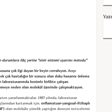
Yaz
n durumlara ilâç yerine “sinir sistemi uyarımı metodu”
suna çok ilgi duyan bir beyin cerrahıyım. Acıyı
pek çok hastalığın bir sonucu olan doku hasarını önleme
 laboratuvarımda benimle birlikte çalışan
enmeye neden olan molekül üzerinde çalışmaktayım.
aten yararlanmaktalar. 1987 yılında, laboratuvar
çlarından kurtarmak için,
enflamatuar-yangısal-iltihaplı
NF)
olan moleküle yönelik yaptığım deneyin neticelerini