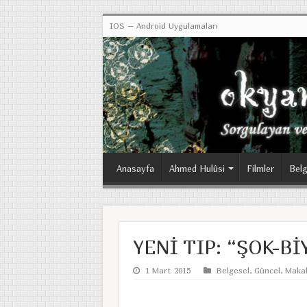
IOS – Android Uygulamaları
Anasayfa
Ahmed Hulûsi
Filmler
Belg
YENİ TIP: “ŞOK-B
1 Mart 2015
Belgesel
,
Güncel
,
Makal