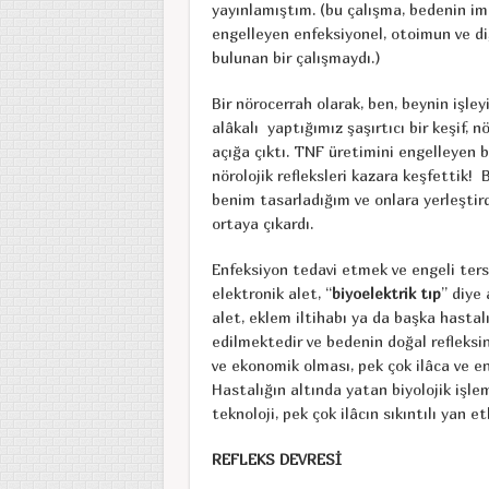
yayınlamıştım. (bu çalışma, bedenin i
engelleyen enfeksiyonel, otoimun ve diğe
bulunan bir çalışmaydı.)
Bir nörocerrah olarak, ben, beynin işleyi
alâkalı yaptığımız şaşırtıcı bir keşif, 
açığa çıktı. TNF üretimini engelleyen be
nörolojik refleksleri kazara keşfettik! 
benim tasarladığım ve onlara yerleştird
ortaya çıkardı.
Enfeksiyon tedavi etmek ve engeli tersi
elektronik alet, “
biyoelektrik tıp
” diye 
alet, eklem iltihabı ya da başka hastal
edilmektedir ve bedenin doğal refleksin
ve ekonomik olması, pek çok ilâca ve en
Hastalığın altında yatan biyolojik işle
teknoloji, pek çok ilâcın sıkıntılı yan e
REFLEKS DEVRESİ