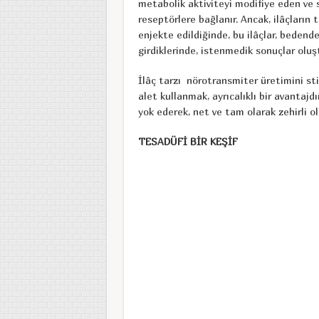
metabolik aktiviteyi modifiye eden ve se
reseptörlere bağlanır. Ancak, ilâçların t
enjekte edildiğinde, bu ilâçlar, beden
girdiklerinde, istenmedik sonuçlar oluşt
İlâç tarzı nörotransmiter üretimini sti
alet kullanmak, ayrıcalıklı bir avantajdı
yok ederek, net ve tam olarak zehirli o
TESADÜFİ BİR KEŞİF