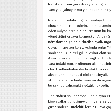
Refleksler, tüm gerekli şeylerle ilgileni
tam gaz çalışıyor mu gibi bedenin ihtiy
Nobel ödül sahibi İngiliz fizyolojist C
oluşan basit reflekslerin, sinir sistemi
eden milyonlarca sinir hücresinin bu k
yönettiğini ortaya koymuştur. Ancak Sh
nöronlardan gelen elektrik sinyali, or
Cevap, nispeten kolay. Aslında onlar “
i
sonlanan uzun, tel gibi çıktıları olan sin
Aksonların sonunda, Sherrington taraf
tarafındaki motor nöronun aksonu sinir 
olarak adlandırılan dar boşluktaki orga
aksonların sonundaki elektrik sinyali, 
stimule eder ve hedef sinir ya da organ 
bu şekilde çalışmakta gözükmektedir.
İlaç endüstrisi, deneysel ilâç dizyan e
kimyasallar geliştirmeye milyarlarca do
giren sadece “
molekül
”lerdir. Dünya ça