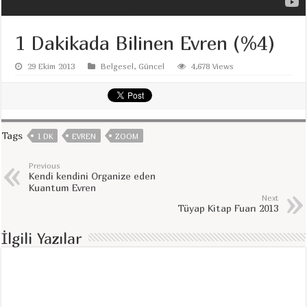
1 Dakikada Bilinen Evren (%4)
29 Ekim 2013
Belgesel
,
Güncel
4,678 Views
Tags
1 DK
EVREN
ZOOM
Previous
Kendi kendini Organize eden
Kuantum Evren
Next
Tüyap Kitap Fuarı 2013
İlgili Yazılar